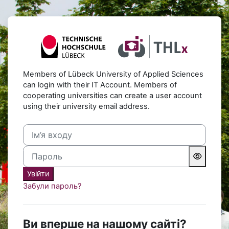
Перейти до головного вмісту
Увійти до Digitale Lern- u
Members of Lübeck University of Applied Sciences
can login with their IT Account. Members of
cooperating universities can create a user account
using their university email address.
Ім’я входу
Пароль
Увійти
Забули пароль?
Ви вперше на нашому сайті?