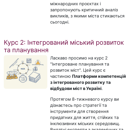
міжнародних проєктах і
запропонують критичний аналіз
викликів, з якими міста стикаються
сьогодні.
Курс 2: Інтегрований міський розвиток
та планування
Ласкаво просимо на курс 2
"Інтегроване планування та
розвиток міст". Цей курс є
частиною
Платформи компетенцій
з інтегрованого розвитку та
відбудови міст в Україні
.
Протягом 8-тижневого курсу ви
дізнаєтесь про стратегії та
інструменти для створення
придатних для життя, стійких та
інклюзивних міських середовищ.
Видатні експерти з академічних та