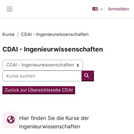
Zum Hauptinhalt
Anmelden
Website-Übersicht
Kurse
CDAI - Ingenieurwissenschaften
CDAI - Ingenieurwissenschaften
Kursbereiche
Kurse suchen
Kurse suchen
Zurück zur Übersichtsseite CDAI
Hier finden Sie die Kurse der
Ingenieurwissenschaften